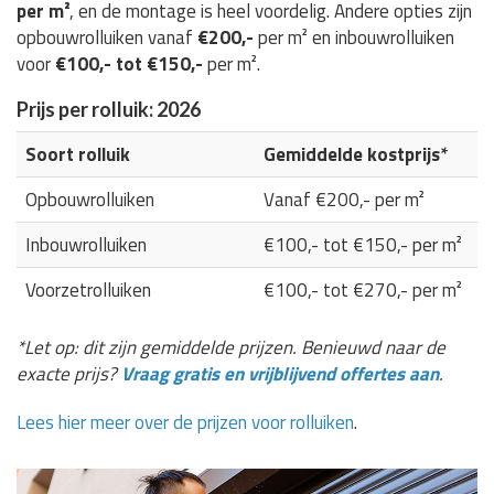
per m²
, en de montage is heel voordelig. Andere opties zijn
opbouwrolluiken vanaf
€200,-
per m² en inbouwrolluiken
voor
€100,- tot €150,-
per m².
Prijs per rolluik: 2026
Soort rolluik
Gemiddelde kostprijs*
Opbouwrolluiken
Vanaf €200,- per m²
Inbouwrolluiken
€100,- tot €150,- per m²
Voorzetrolluiken
€100,- tot €270,- per m²
*Let op: dit zijn gemiddelde prijzen. Benieuwd naar de
exacte prijs?
Vraag gratis en vrijblijvend offertes aan
.
Lees hier meer over de prijzen voor rolluiken
.