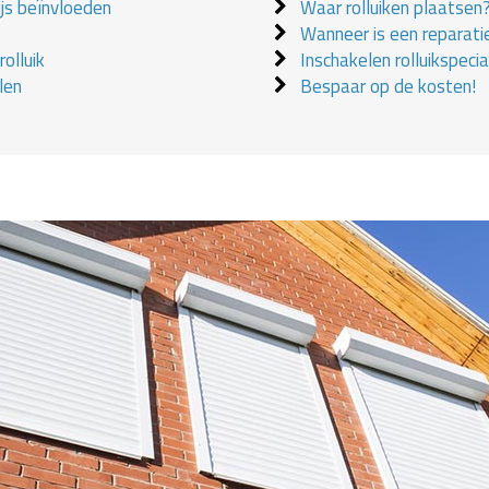
ijs beïnvloeden
Waar rolluiken plaatsen
Wanneer is een reparati
olluik
Inschakelen rolluikspecial
len
Bespaar op de kosten!