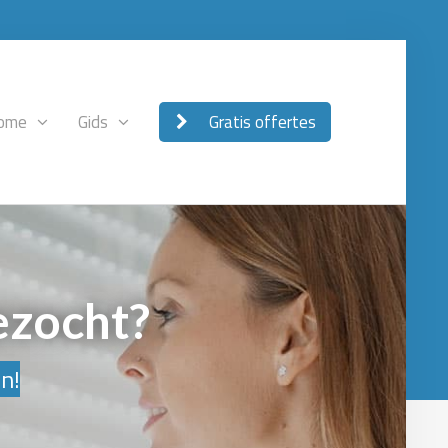
ome
Gids
Gratis offertes
ezocht?
en!