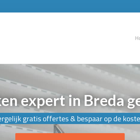
H
ken expert in Breda g
rgelijk gratis offertes & bespaar op de kost