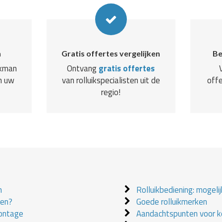
n
Gratis offertes vergelijken
Be
akman
Ontvang
gratis offertes
n uw
van rolluikspecialisten uit de
offe
regio!
n
Rolluikbediening: mogeli
ken?
Goede rolluikmerken
montage
Aandachtspunten voor ko