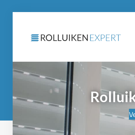
Rollui
Ve