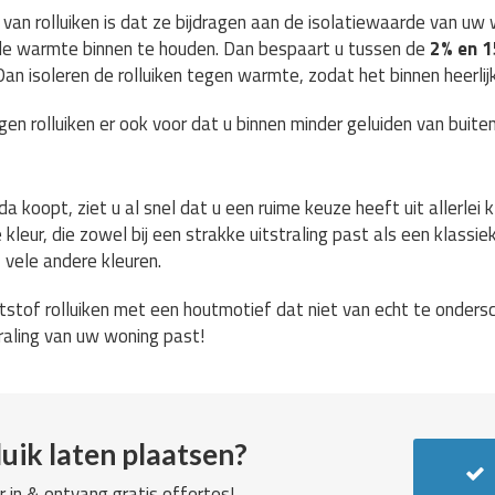
van rolluiken is dat ze bijdragen aan de isolatiewaarde van uw 
r de warmte binnen te houden. Dan bespaart u tussen de
2% en 
n isoleren de rolluiken tegen warmte, zodat het binnen heerlijk 
en rolluiken er ook voor dat u binnen minder geluiden van buiten
a koopt, ziet u al snel dat u een ruime keuze heeft uit allerlei k
leur, die zowel bij een strakke uitstraling past als een klassiek
f vele andere kleuren.
stof rolluiken met een houtmotief dat niet van echt te ondersche
straling van uw woning past!
uik laten plaatsen?
r in & ontvang gratis offertes!