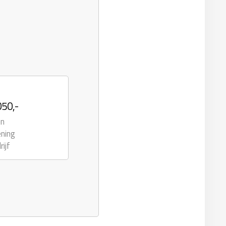
050,-
en
ening
rijf