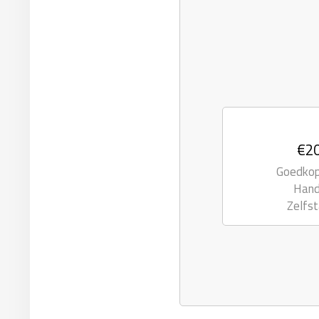
€20
Goedkope
Hand
Zelfst