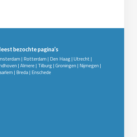
eest bezochte pagina’s
msterdam
|
Rotterdam
|
Den Haag
|
Utrecht
|
indhoven
|
Almere
|
Tilburg
|
Groningen
|
Nijmegen
|
aarlem
|
Breda
|
Enschede