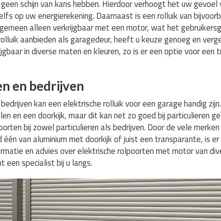
 geen schijn van kans hebben. Hierdoor verhoogt het uw gevoel v
elfs op uw energierekening. Daarnaast is een rolluik van bijvoor
algemeen alleen verkrijgbaar met een motor, wat het gebruikers
 rolluik aanbieden als garagedeur, heeft u keuze genoeg en verge
krijgbaar in diverse maten en kleuren, zo is er een optie voor een
en en bedrijven
bedrijven kan een elektrische rolluik voor een garage handig zijn.
en en een doorkijk, maar dit kan net zo goed bij particulieren g
oorten bij zowel particulieren als bedrijven. Door de vele merken 
 één van aluminium met doorkijk of juist een transparante, is er a
ormatie en advies over elektrische rolpoorten met motor van di
t een specialist bij u langs.