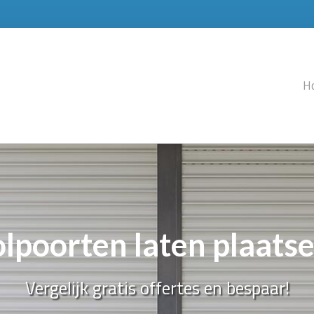
H
lpoorten laten plaats
Vergelijk gratis offertes en bespaar!