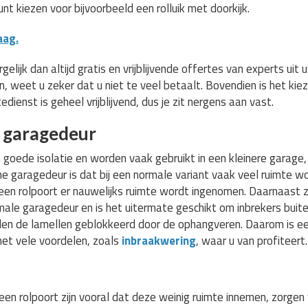
unt kiezen voor bijvoorbeeld een rolluik met doorkijk.
aag.
lijk dan altijd gratis en vrijblijvende offertes van experts uit
en, weet u zeker dat u niet te veel betaalt. Bovendien is het ki
dienst is geheel vrijblijvend, dus je zit nergens aan vast.
n garagedeur
goede isolatie en worden vaak gebruikt in een kleinere garage,
e garagedeur is dat bij een normale variant vaak veel ruimte 
j een rolpoort er nauwelijks ruimte wordt ingenomen. Daarnaast 
male garagedeur en is het uitermate geschikt om inbrekers buite
n de lamellen geblokkeerd door de ophangveren. Daarom is een
et vele voordelen, zoals
inbraakwering
, waar u van profiteert.
en rolpoort zijn vooral dat deze weinig ruimte innemen, zorgen 