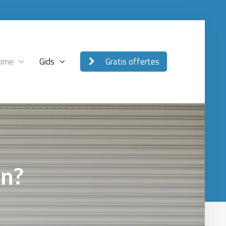
ome
Gids
Gratis offertes
en?