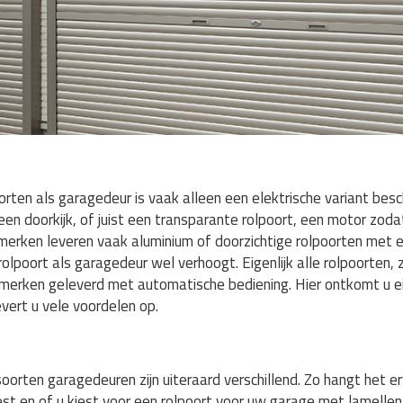
rten als garagedeur is vaak alleen een elektrische variant besch
 een doorkijk, of juist een transparante rolpoort, een motor zod
se merken leveren vaak aluminium of doorzichtige rolpoorten met 
lpoort als garagedeur wel verhoogt. Eigenlijk alle rolpoorten, 
erken geleverd met automatische bediening. Hier ontkomt u eige
evert u vele voordelen op.
oorten garagedeuren zijn uiteraard verschillend. Zo hangt het e
iest en of u kiest voor een rolpoort voor uw garage met lamellen