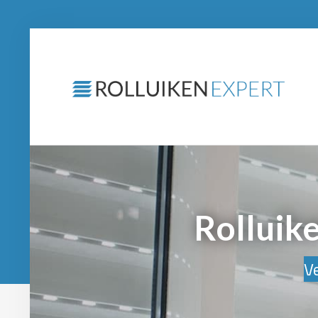
Rolluik
Ve