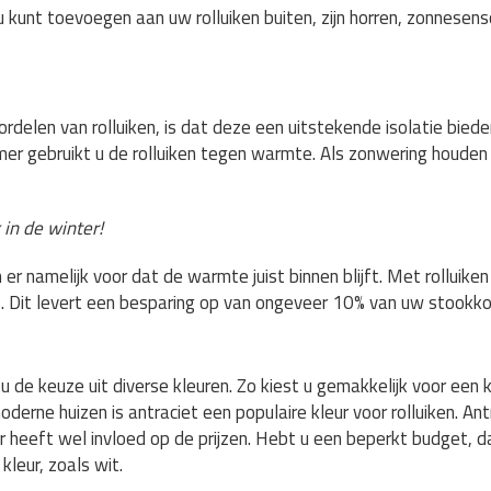
u kunt toevoegen aan uw rolluiken buiten, zijn horren, zonnesen
ordelen van rolluiken, is dat deze een uitstekende isolatie bie
omer gebruikt u de rolluiken tegen warmte. Als zonwering houden ro
 in de winter!
n er namelijk voor dat de warmte juist binnen blijft. Met rolluike
s. Dit levert een besparing op van ongeveer 10% van uw stookko
 u de keuze uit diverse kleuren. Zo kiest u gemakkelijk voor een k
moderne huizen is antraciet een populaire kleur voor rolluiken. Antr
ur heeft wel invloed op de prijzen. Hebt u een beperkt budget, d
leur, zoals wit.