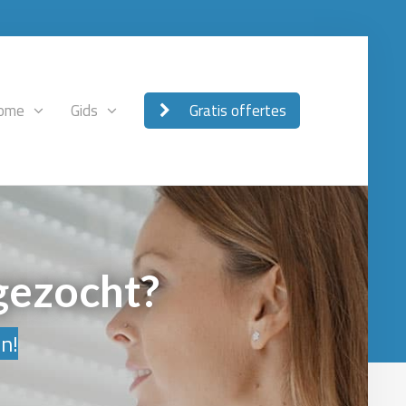
ome
Gids
Gratis offertes
gezocht?
en!