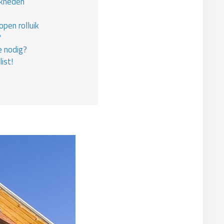
jkheden
pen rolluik
?
e nodig?
ist!