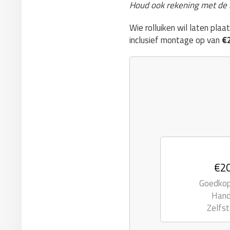
Houd ook rekening met de
Wie rolluiken wil laten pla
inclusief montage op van
€2
€20
Goedkope
Hand
Zelfst