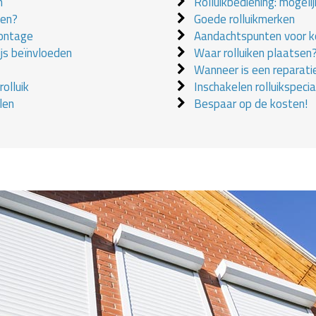
n
Rolluikbediening: mogeli
ken?
Goede rolluikmerken
montage
Aandachtspunten voor ko
ijs beïnvloeden
Waar rolluiken plaatsen
Wanneer is een reparati
olluik
Inschakelen rolluikspecial
len
Bespaar op de kosten!