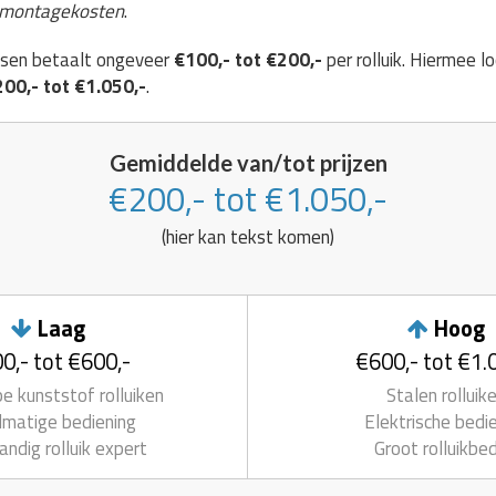
 montagekosten
.
atsen betaalt ongeveer
€100,- tot €200,-
per rolluik. Hiermee lo
00,- tot €1.050,-
.
Gemiddelde van/tot prijzen
€200,- tot €1.050,-
(hier kan tekst komen)
Laag
Hoog
0,- tot €600,-
€600,- tot €1.
 kunststof rolluiken
Stalen rolluik
matige bediening
Elektrische bedi
andig rolluik expert
Groot rolluikbed