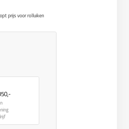
opt prijs voor rolluiken
050,-
en
ening
rijf