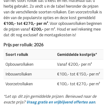
van het soort rolluik dat u kiest en het materiaal dat u
hierbij gebruikt. Zo vindt u in de tabel hieronder de prijzen
van de verschillende soorten rolluiken. Een voorzetrolluik is
één van de populairste opties en deze kost gemiddeld
€100,- tot €270,- per m²
. Voor opbouwrolluiken beginnen
de prijzen vanaf
€200,-
per m². Houd er wel rekening mee
dat dit nog exclusief de montagekosten is!
Prijs per rolluik: 2026
Soort rolluik
Gemiddelde kostprijs*
Opbouwrolluiken
Vanaf €200,- per m²
Inbouwrolluiken
€100,- tot €150,- per m²
Voorzetrolluiken
€100,- tot €270,- per m²
*Let op: dit zijn gemiddelde prijzen. Benieuwd naar de
exacte prijs?
Vraag gratis en vrijblijvend offertes aan
.