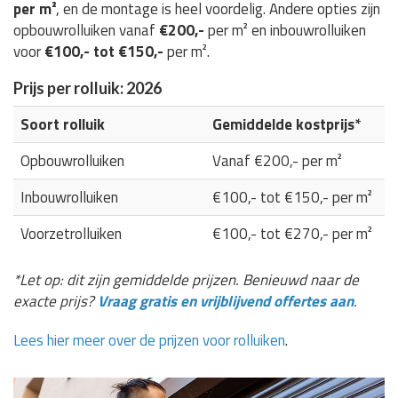
per m²
, en de montage is heel voordelig. Andere opties zijn
opbouwrolluiken vanaf
€200,-
per m² en inbouwrolluiken
voor
€100,- tot €150,-
per m².
Prijs per rolluik: 2026
Soort rolluik
Gemiddelde kostprijs*
Opbouwrolluiken
Vanaf €200,- per m²
Inbouwrolluiken
€100,- tot €150,- per m²
Voorzetrolluiken
€100,- tot €270,- per m²
*Let op: dit zijn gemiddelde prijzen. Benieuwd naar de
exacte prijs?
Vraag gratis en vrijblijvend offertes aan
.
Lees hier meer over de prijzen voor rolluiken
.