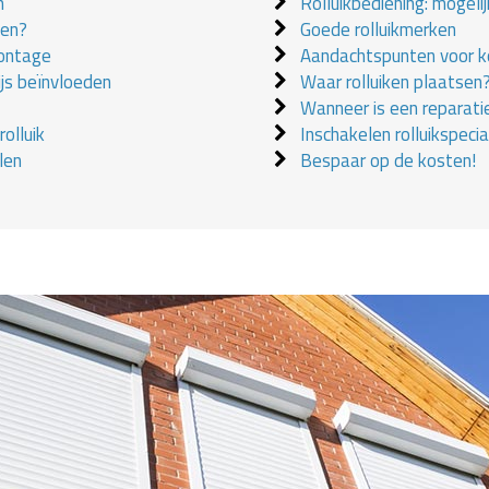
n
Rolluikbediening: mogeli
ken?
Goede rolluikmerken
montage
Aandachtspunten voor ko
ijs beïnvloeden
Waar rolluiken plaatsen
Wanneer is een reparati
olluik
Inschakelen rolluikspecial
len
Bespaar op de kosten!