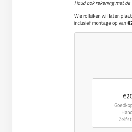
Houd ook rekening met de
Wie rolluiken wil laten pla
inclusief montage op van
€2
€20
Goedkope
Hand
Zelfst