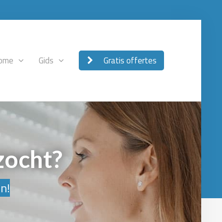
ome
Gids
Gratis offertes
zocht?
en!