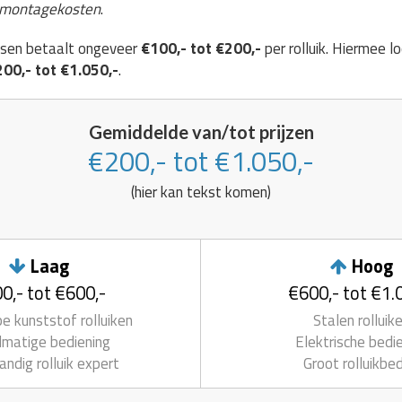
 montagekosten
.
atsen betaalt ongeveer
€100,- tot €200,-
per rolluik. Hiermee lo
00,- tot €1.050,-
.
Gemiddelde van/tot prijzen
€200,- tot €1.050,-
(hier kan tekst komen)
Laag
Hoog
0,- tot €600,-
€600,- tot €1.
 kunststof rolluiken
Stalen rolluik
matige bediening
Elektrische bedi
andig rolluik expert
Groot rolluikbed