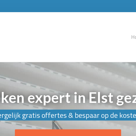
H
iken expert in Elst ge
rgelijk gratis offertes & bespaar op de kost