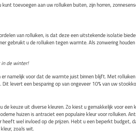
u kunt toevoegen aan uw rolluiken buiten, zijn horren, zonnesen
ordelen van rolluiken, is dat deze een uitstekende isolatie bie
omer gebruikt u de rolluiken tegen warmte. Als zonwering houden ro
 in de winter!
n er namelijk voor dat de warmte juist binnen blijft. Met rolluike
s. Dit levert een besparing op van ongeveer 10% van uw stookko
 u de keuze uit diverse kleuren. Zo kiest u gemakkelijk voor een k
moderne huizen is antraciet een populaire kleur voor rolluiken. Antr
ur heeft wel invloed op de prijzen. Hebt u een beperkt budget, d
leur, zoals wit.