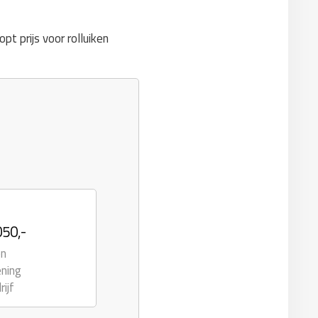
opt prijs voor rolluiken
050,-
en
ening
rijf