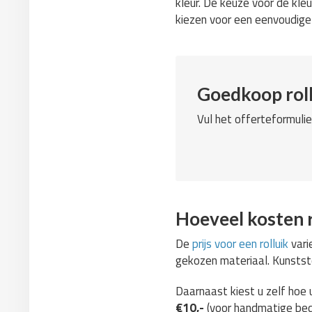
kleur. De keuze voor de kle
kiezen voor een eenvoudige k
Goedkoop roll
Vul het offerteformulie
Hoeveel kosten r
De
prijs voor een rolluik
vari
gekozen materiaal. Kunststof
Daarnaast kiest u zelf hoe u
€10,-
(voor handmatige bed