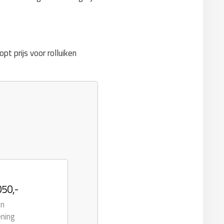
opt prijs voor rolluiken
050,-
en
ening