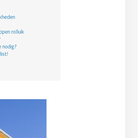
jkheden
pen rolluik
?
e nodig?
ist!