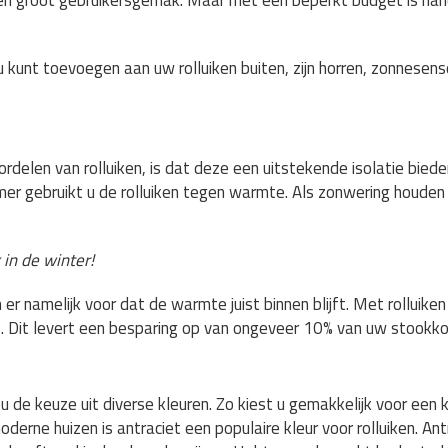
r een groot gebruikersgemak. Maar met een beperkt budget is ha
u kunt toevoegen aan uw rolluiken buiten, zijn horren, zonnesen
ordelen van rolluiken, is dat deze een uitstekende isolatie bie
omer gebruikt u de rolluiken tegen warmte. Als zonwering houden ro
 in de winter!
n er namelijk voor dat de warmte juist binnen blijft. Met rolluike
s. Dit levert een besparing op van ongeveer 10% van uw stookko
 u de keuze uit diverse kleuren. Zo kiest u gemakkelijk voor een k
moderne huizen is antraciet een populaire kleur voor rolluiken. Antr