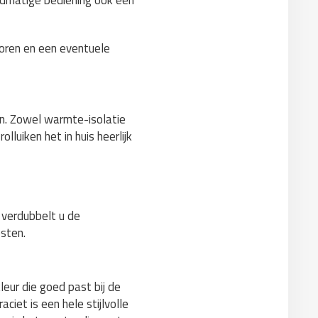
ndmatige bediening ook een
soren en een eventuele
den. Zowel warmte-isolatie
lluiken het in huis heerlijk
n verdubbelt u de
sten.
leur die goed past bij de
aciet is een hele stijlvolle