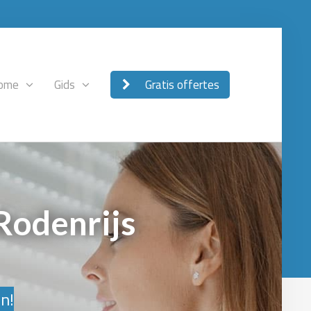
ome
Gids
Gratis offertes
 Rodenrijs
en!