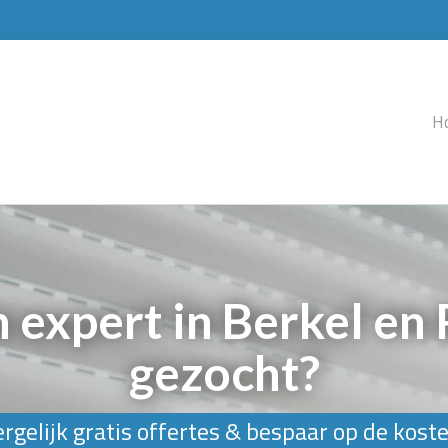
H
 expert in Berkel en
gezocht?
rgelijk gratis offertes & bespaar op de kost