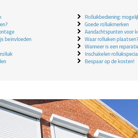
n
Rolluikbediening: mogeli
ken?
Goede rolluikmerken
montage
Aandachtspunten voor ko
ijs beïnvloeden
Waar rolluiken plaatsen
Wanneer is een reparati
olluik
Inschakelen rolluikspecial
len
Bespaar op de kosten!