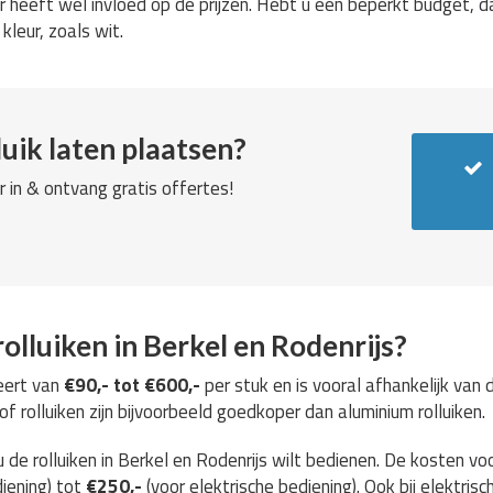
ur heeft wel invloed op de prijzen. Hebt u een beperkt budget, d
leur, zoals wit.
uik laten plaatsen?
r in & ontvang gratis offertes!
olluiken in Berkel en Rodenrijs?
eert van
€90,- tot €600,-
per stuk en is vooral afhankelijk van
 rolluiken zijn bijvoorbeeld goedkoper dan aluminium rolluiken.
 de rolluiken in Berkel en Rodenrijs wilt bedienen. De kosten vo
iening) tot
€250,-
(voor elektrische bediening). Ook bij elektrisc