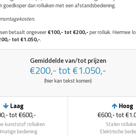
jn goedkoper dan rolluiken met een afstandsbediening.
 montagekosten
.
atsen betaalt ongeveer
€100,- tot €200,-
per rolluik. Hiermee lo
00,- tot €1.050,-
.
Gemiddelde van/tot prijzen
€200,- tot €1.050,-
(hier kan tekst komen)
Laag
Hoog
0,- tot €600,-
€600,- tot €1.
 kunststof rolluiken
Stalen rolluik
matige bediening
Elektrische bedi