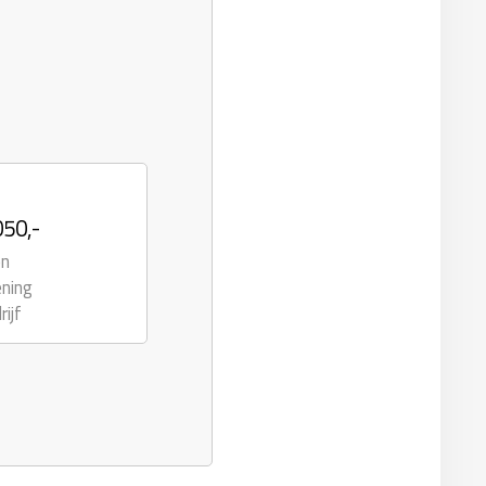
050,-
en
ening
rijf