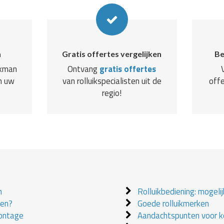
n
Gratis offertes vergelijken
Be
akman
Ontvang
gratis offertes
n uw
van rolluikspecialisten uit de
offe
regio!
n
Rolluikbediening: mogeli
ken?
Goede rolluikmerken
montage
Aandachtspunten voor ko