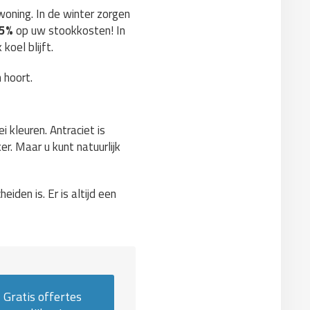
woning. In de winter zorgen
15%
op uw stookkosten! In
koel blijft.
 hoort.
i kleuren. Antraciet is
er. Maar u kunt natuurlijk
iden is. Er is altijd een
Gratis offertes