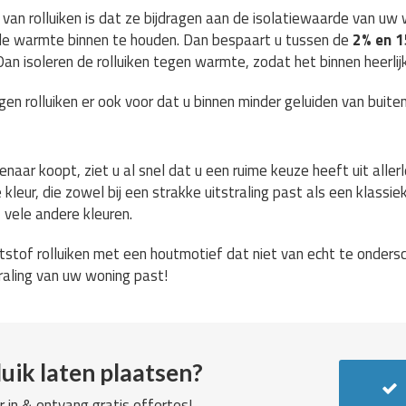
van rolluiken is dat ze bijdragen aan de isolatiewaarde van uw 
r de warmte binnen te houden. Dan bespaart u tussen de
2% en 
n isoleren de rolluiken tegen warmte, zodat het binnen heerlijk 
en rolluiken er ook voor dat u binnen minder geluiden van buiten
naar koopt, ziet u al snel dat u een ruime keuze heeft uit allerle
leur, die zowel bij een strakke uitstraling past als een klassiek
f vele andere kleuren.
stof rolluiken met een houtmotief dat niet van echt te ondersche
straling van uw woning past!
uik laten plaatsen?
r in & ontvang gratis offertes!