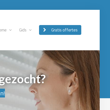
ome
Gids
Gratis offertes
 gezocht?
en!