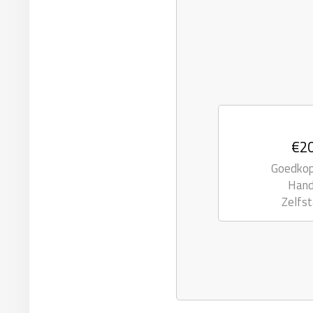
€20
Goedkope
Hand
Zelfst