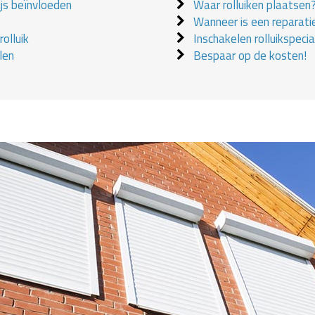
ijs beïnvloeden
Waar rolluiken plaatsen
Wanneer is een reparati
olluik
Inschakelen rolluikspecial
len
Bespaar op de kosten!