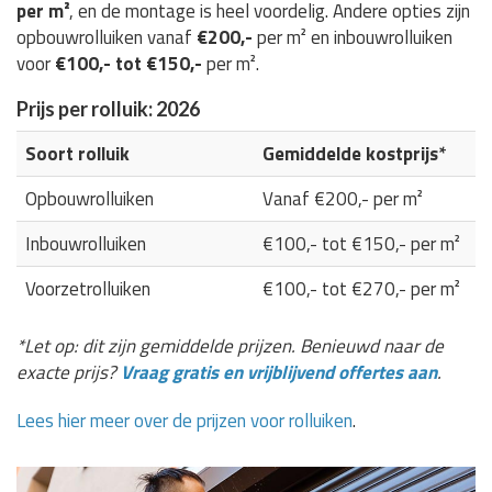
per m²
, en de montage is heel voordelig. Andere opties zijn
opbouwrolluiken vanaf
€200,-
per m² en inbouwrolluiken
voor
€100,- tot €150,-
per m².
Prijs per rolluik: 2026
Soort rolluik
Gemiddelde kostprijs*
Opbouwrolluiken
Vanaf €200,- per m²
Inbouwrolluiken
€100,- tot €150,- per m²
Voorzetrolluiken
€100,- tot €270,- per m²
*Let op: dit zijn gemiddelde prijzen. Benieuwd naar de
exacte prijs?
Vraag gratis en vrijblijvend offertes aan
.
Lees hier meer over de prijzen voor rolluiken
.