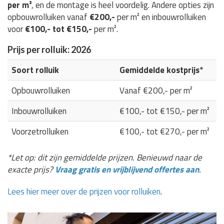
per m²
, en de montage is heel voordelig. Andere opties zijn
opbouwrolluiken vanaf
€200,-
per m² en inbouwrolluiken
voor
€100,- tot €150,-
per m².
Prijs per rolluik: 2026
Soort rolluik
Gemiddelde kostprijs*
Opbouwrolluiken
Vanaf €200,- per m²
Inbouwrolluiken
€100,- tot €150,- per m²
Voorzetrolluiken
€100,- tot €270,- per m²
*Let op: dit zijn gemiddelde prijzen. Benieuwd naar de
exacte prijs?
Vraag gratis en vrijblijvend offertes aan
.
Lees hier meer over de prijzen voor rolluiken
.