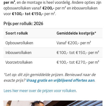
per m²
, en de montage is heel voordelig. Andere opties zijn
opbouwrolluiken vanaf
€200,-
per m² en inbouwrolluiken
voor
€100,- tot €150,-
per m².
Prijs per rolluik: 2026
Soort rolluik
Gemiddelde kostprijs*
Opbouwrolluiken
Vanaf €200,- per m²
Inbouwrolluiken
€100,- tot €150,- per m²
Voorzetrolluiken
€100,- tot €270,- per m²
*Let op: dit zijn gemiddelde prijzen. Benieuwd naar de
exacte prijs?
Vraag gratis en vrijblijvend offertes aan
.
Lees hier meer over de prijzen voor rolluiken
.