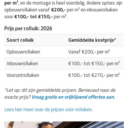
per m²
, en de montage is heel voordelig. Andere opties zijn
opbouwrolluiken vanaf
€200,-
per m² en inbouwrolluiken
voor
€100,- tot €150,-
per m².
Prijs per rolluik: 2026
Soort rolluik
Gemiddelde kostprijs*
Opbouwrolluiken
Vanaf €200,- per m²
Inbouwrolluiken
€100,- tot €150,- per m²
Voorzetrolluiken
€100,- tot €270,- per m²
*Let op: dit zijn gemiddelde prijzen. Benieuwd naar de
exacte prijs?
Vraag gratis en vrijblijvend offertes aan
.
Lees hier meer over de prijzen voor rolluiken
.