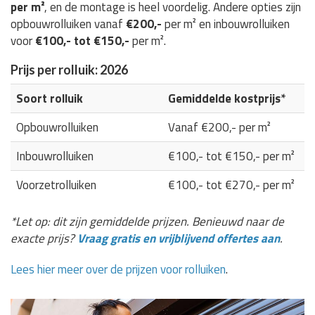
per m²
, en de montage is heel voordelig. Andere opties zijn
opbouwrolluiken vanaf
€200,-
per m² en inbouwrolluiken
voor
€100,- tot €150,-
per m².
Prijs per rolluik: 2026
Soort rolluik
Gemiddelde kostprijs*
Opbouwrolluiken
Vanaf €200,- per m²
Inbouwrolluiken
€100,- tot €150,- per m²
Voorzetrolluiken
€100,- tot €270,- per m²
*Let op: dit zijn gemiddelde prijzen. Benieuwd naar de
exacte prijs?
Vraag gratis en vrijblijvend offertes aan
.
Lees hier meer over de prijzen voor rolluiken
.