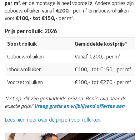
per m²
, en de montage is heel voordelig. Andere opties zijn
opbouwrolluiken vanaf
€200,-
per m² en inbouwrolluiken
voor
€100,- tot €150,-
per m².
Prijs per rolluik: 2026
Soort rolluik
Gemiddelde kostprijs*
Opbouwrolluiken
Vanaf €200,- per m²
Inbouwrolluiken
€100,- tot €150,- per m²
Voorzetrolluiken
€100,- tot €270,- per m²
*Let op: dit zijn gemiddelde prijzen. Benieuwd naar de
exacte prijs?
Vraag gratis en vrijblijvend offertes aan
.
Lees hier meer over de prijzen voor rolluiken
.