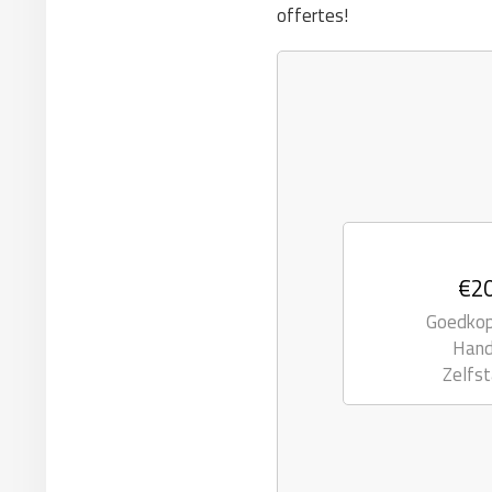
offertes!
€20
Goedkope
Hand
Zelfst