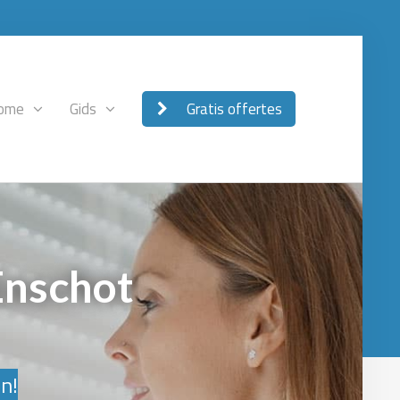
ome
Gids
Gratis offertes
Enschot
en!