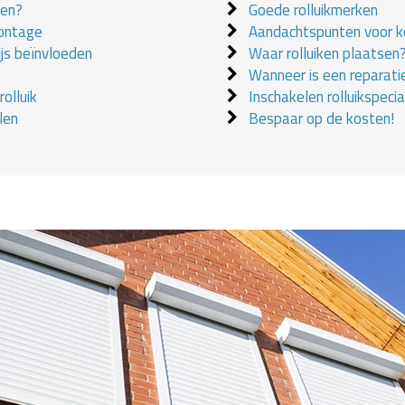
ken?
Goede rolluikmerken
montage
Aandachtspunten voor ko
ijs beïnvloeden
Waar rolluiken plaatsen
Wanneer is een reparati
olluik
Inschakelen rolluikspecial
len
Bespaar op de kosten!