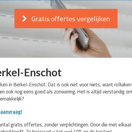
Gratis offertes vergelijken
erkel-Enschot
iken in Berkel-Enschot. Dat is ook niet voor niets, want rolluike
en ook nog eens goed als zonwering. Het is altijd verstandig om 
gemakkelijk?
eaanvraag!
al gratis offertes, zonder verplichtingen. Door die met elkaar t
nbod heeft. Zo bespaart u tot wel 40% op de kosten!