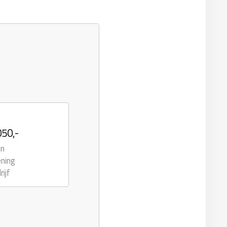
050,-
en
ening
rijf