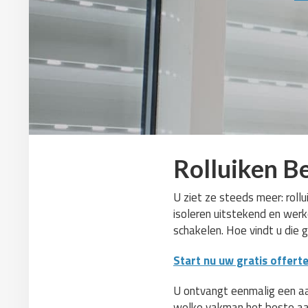
Rolluiken B
U ziet ze steeds meer: rollu
isoleren uitstekend en werk
schakelen. Hoe vindt u die 
Start nu uw gratis offert
U ontvangt eenmalig een aant
welke vakman het beste aa