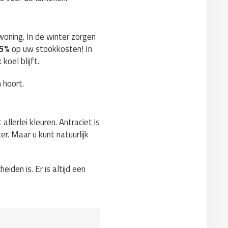
woning. In de winter zorgen
15%
op uw stookkosten! In
koel blijft.
 hoort.
llerlei kleuren. Antraciet is
er. Maar u kunt natuurlijk
iden is. Er is altijd een