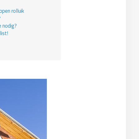
pen rolluik
?
e nodig?
ist!