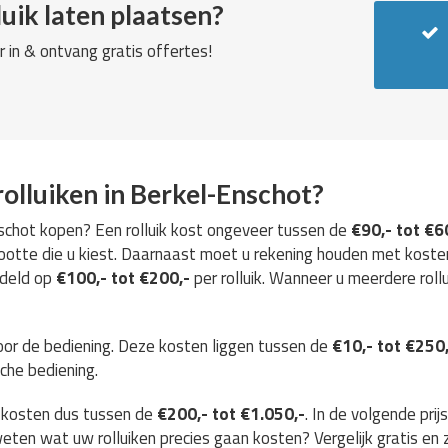
uik laten plaatsen?
r in & ontvang gratis offertes!
olluiken in Berkel-Enschot?
Enschot kopen? Een rolluik kost ongeveer tussen de
€90,- tot €6
grootte die u kiest. Daarnaast moet u rekening houden met kost
ddeld op
€100,- tot €200,-
per rolluik. Wanneer u meerdere roll
oor de bediening. Deze kosten liggen tussen de
€10,- tot €250
che bediening.
e kosten dus tussen de
€200,- tot €1.050,-
. In de volgende prij
r weten wat uw rolluiken precies gaan kosten? Vergelijk gratis en