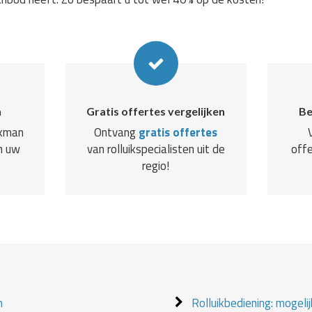
n
Gratis offertes vergelijken
Be
akman
Ontvang
gratis offertes
n uw
van rolluikspecialisten uit de
offe
regio!
n
Rolluikbediening: mogeli