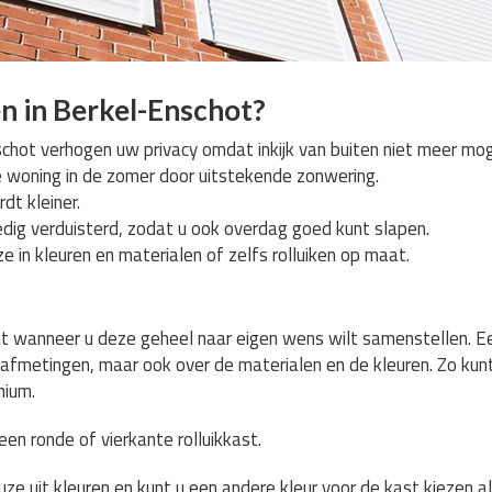
n in Berkel-Enschot?
schot verhogen uw privacy omdat inkijk van buiten niet meer mogel
e woning in de zomer door uitstekende zonwering.
dt kleiner.
dig verduisterd, zodat u ook overdag goed kunt slapen.
e in kleuren en materialen of zelfs rolluiken op maat.
at wanneer u deze geheel naar eigen wens wilt samenstellen. Ee
e afmetingen, maar ook over de materialen en de kleuren. Zo kun
nium.
en ronde of vierkante rolluikkast.
ze uit kleuren en kunt u een andere kleur voor de kast kiezen al