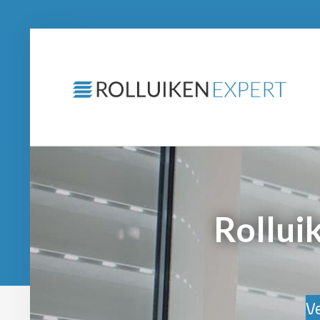
Rollui
Ve