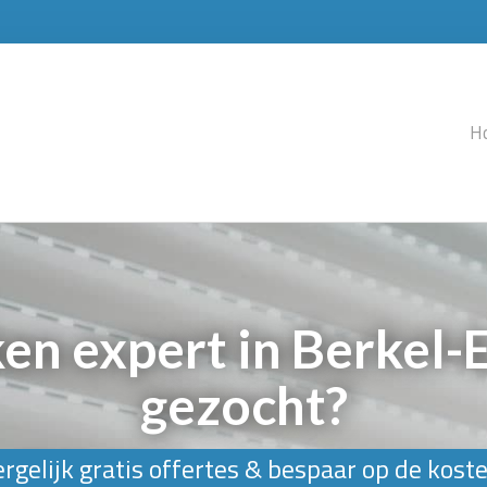
H
ken expert in Berkel-
gezocht?
rgelijk gratis offertes & bespaar op de kost